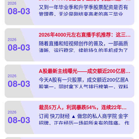
2026
又到一年毕业季和升学季股票配资是否有
08-03
管理费，无论是刚结束高考的高三毕业
生，还是即将步入大学校园的准大
2026年4000元左右直播手机推荐：这三款直播神器画质稳又清晰
2026
随着直播和短视频创作的普及，一部画质
08-03
清晰、运行稳定、续航持久的手机成为了
许多内容创作者的刚需。如果你
A股最新主线曝光——成交额近200亿居A股第一
2026
今天A股有一只股票，成交额近200亿居A
08-03
股第一，同时拿下人气排行榜第一，双料
冠军——，上午就封死了涨
裁员5万人，利润暴跌54%，连续22年霸榜的“神车”，败给了时代
2026
订阅 快刀财经 ▲ 做您的私人商学院 金字
08-03
招牌，正在经历一场前所未有的阵痛。 作
者 ：公司研究院 来