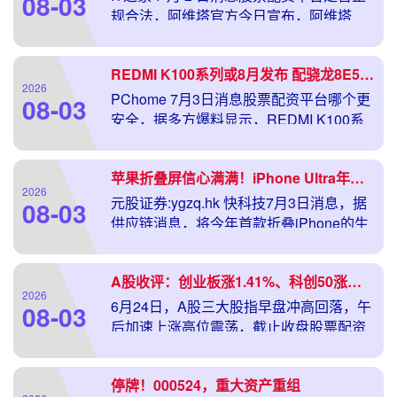
08-03
规合法，阿维塔官方今日宣布，阿维塔
06T Elite 双电机纯电版的 HUAWEI ADS 5
版本“即将上线”
REDMI K100系列或8月发布 配骁龙8E5守住价格
2026
PChome 7月3日消息股票配资平台哪个更
08-03
安全，据多方爆料显示，REDMI K100系
列将于今年8月正式发布，K100和K100
Pro Max两款机型会率先
苹果折叠屏信心满满！iPhone Ultra年产目标上调至1000万台
2026
元股证券:ygzq.hk 快科技7月3日消息，据
08-03
供应链消息，将今年首款折叠iPhone的生
产目标由此前700-800万台上调至1000万
台，显示其对折叠高端产品
A股收评：创业板涨1.41%、科创50涨近4%，半导体、算力硬件股强势领涨，锂矿、创新药板块活跃
2026
6月24日，A股三大股指早盘冲高回落，午
08-03
后加速上涨高位震荡，截止收盘股票配资
平台哪个更安全，上证综指上涨4.56点，
涨幅0.11%报4110.81点；深证成指上
停牌！000524，重大资产重组