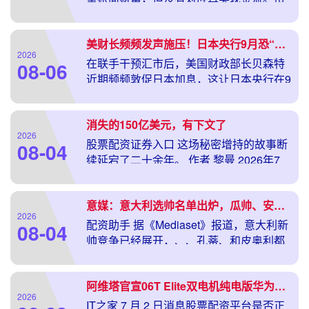
场反转时，众人争相变现会造成资产暴跌
股票配资平台排名靠谱吗，而债务依然需
美财长频频发声施压！日本央行9月恐“不得不动”？
要偿还。 全球
2026
在联手干预汇市后，美国财政部长贝森特
08-06
近期频频敦促日本加息，这让日本央行在9
月议息会议前“压力山大”。 上周，美日两
国在汇市实施了罕见的联合干预行动，以
消失的150亿美元，有下文了
提振持续疲
2026
股票配资证券入口 这场秘密增持的故事断
08-04
续延宕了二十余年。 作者 黎曼 2026年7
月，奢侈品行业的目光同时聚焦在两个法
庭上。 一个是中国法庭。苏州市中级人民
意媒：意大利选帅名单出炉，瓜帅、安帅、孔蒂和曼奇尼在列
法院
2026
配资助手 据《Mediaset》报道，意大利新
08-04
帅竞争已经展开，、、孔蒂、和皮奥利都
在候选之列。 意大利足协新任主席乔瓦尼-
马拉戈曾承诺在7月中旬的这个周末带来惊
阿维塔官宣06T Elite双电机纯电版华为乾崑ADS 5“即将上线”
2026
IT之家 7 月 2 日消息股票配资平台是否正