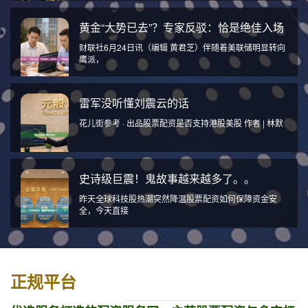
黄金“大势已去”？专家反驳：恰是绝佳入场
财联社6月24日讯（编辑 黄君芝）伴随着美联储明显转向
鹰派，
雷军没听懂刘震云的话
花儿街参考 · 出品股票配资是否支持港股美股 作者 | 林默
史诗级巨震！鬼故事越来越多了。。
昨天全球科技股热潮突然降温股票配资如何保障资金安
全，今天直接
正规平台