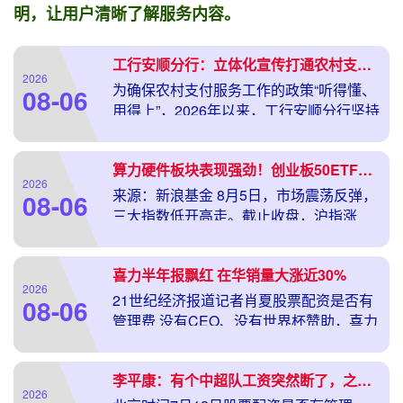
明，让用户清晰了解服务内容。
工行安顺分行：立体化宣传打通农村支付服务“最后一公里”
2026
为确保农村支付服务工作的政策“听得懂、
08-06
用得上”，2026年以来，工行安顺分行坚持
“线上+线下”立体化
算力硬件板块表现强劲！创业板50ETF华安（159949）近20个交易日吸金67亿元
2026
来源：新浪基金 8月5日，市场震荡反弹，
08-06
三大指数低开高走。截止收盘，沪指涨
1.47%，创业板指涨1.
喜力半年报飘红 在华销量大涨近30%
2026
21世纪经济报道记者肖夏股票配资是否有
08-06
管理费 没有CEO、没有世界杯赞助，喜力
二季度还是交出了一份收
李平康：有个中超队工资突然断了，之前在外训练的账单也欠着
2026