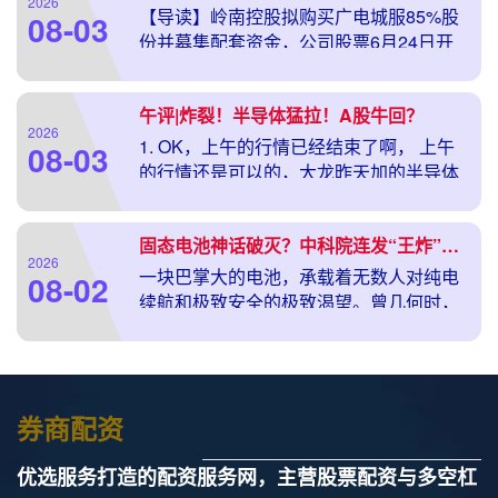
2026
【导读】岭南控股拟购买广电城服85%股
08-03
份并募集配套资金，公司股票6月24日开
市起停牌 中国基金报记者 若文 6月23日晚
间，岭南控股披露公告称，公司正在筹划
午评|炸裂！半导体猛拉！A股牛回？
以发
2026
1. OK，上午的行情已经结束了啊， 上午
08-03
的行情还是可以的，大龙昨天加的半导体
芯片今天领涨3个点，不过今天是个大缩量
的行情，还是存在危险的，隔壁的韩国股
固态电池神话破灭？中科院连发“王炸”，2026电池江湖彻底变天！
市本来大
2026
一块巴掌大的电池，承载着无数人对纯电
08-02
续航和极致安全的极致渴望。曾几何时，
固态电池神话席卷全网，仿佛只要它一落
地，所有的里程焦虑和起火隐患都会瞬间
烟消云散。 然而
券商配资
优选服务打造的配资服务网，主营股票配资与多空杠