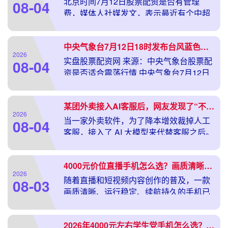
北京时间7月12日股票配资是否有管理
08-04
费，媒体人社媒发文，表示最近有个中超
队工资突然断了，甚至连之前在
中央气象台7月12日18时发布台风蓝色预警
2026
实盘股票配资网 来源：中央气象台股票配
08-04
资是否适合震荡行情 中央气象台7月12日
18时发布台风蓝色预警
某团外卖接入AI客服后，网友发现了“不限额度”使用AI的方法~
2026
当一家外卖软件，为了降本增效裁掉人工
08-04
客服，接入了 AI 大模型来代替客服之后。
元股证券:ygzq.
4000元价位直播手机怎么选？画质清晰、防抖稳的直播手机推荐
2026
随着直播和短视频内容创作的普及，一款
08-03
画质清晰、运行稳定、续航持久的手机已
经成为很多内容创作者的刚需。
2026年4000元左右学生党手机怎么选？这三款旗舰机横评推荐