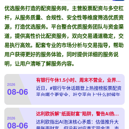
优选服务打造的配资服务网，主营股票配资与多空杠
杆，从服务质量、合规性、安全性等维度筛选优质资
源，打造优选服务。平台整合优质服务团队与资金渠
道，提供高性价比配资服务，双向交易通道稳定，交
易执行高效。配套专业的市场分析与交易指导，帮助
用户获得更好的服务体验，同时提供详细的服务说
明，让用户清晰了解服务内容。
有银行午休1.5小时、周末不营业，业界这样评价
2026
近日，#银行午休话题登上热搜榜股票配资
08-06
平台哪个更安全，社交平台上“什么时候午
休的风能吹到我这”的留言刷屏，话题的源
头是建设银行湖北省恩施分行近日发布的
达利欧拆解“纸面财富”陷阱，警告AI热潮或重现1929和2000年泡沫时刻
一则公告。
2026
达利欧指出AI泡沫核心矛盾：估值推升大
08-06
量账面财富，但没有对应真实现金流。市